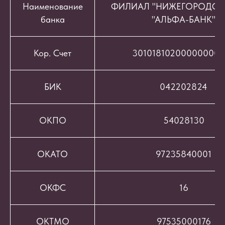
Наименование
ФИЛИАЛ "НИЖЕГОРОДСК
банка
"АЛЬФА-БАНК"
Кор. Счет
301018102000000008
БИК
042202824
ОКПО
54028130
ОКАТО
97235840001
ОКФС
16
ОКТМО
97535000176